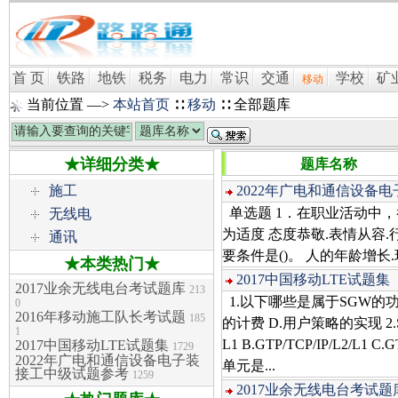
首 页
铁路
地铁
税务
电力
常识
交通
学校
矿
移动
当前位置 —>
本站首页
∷
移动
∷ 全部题库
★详细分类★
题库名称
施工
2022年广电和通信设备
单选题 1．在职业活动中，举
无线电
为适度 态度恭敬.表情从容.
通讯
要条件是()。 人的年龄增长
★本类热门★
2017中国移动LTE试题集
2017业余无线电台考试题库
213
1.以下哪些是属于SGW的功能
0
2016年移动施工队长考试题
185
的计费 D.用户策略的实现 2.S
1
L1 B.GTP/TCP/IP/L2/L
2017中国移动LTE试题集
1729
2022年广电和通信设备电子装
单元是...
接工中级试题参考
1259
2017业余无线电台考试题