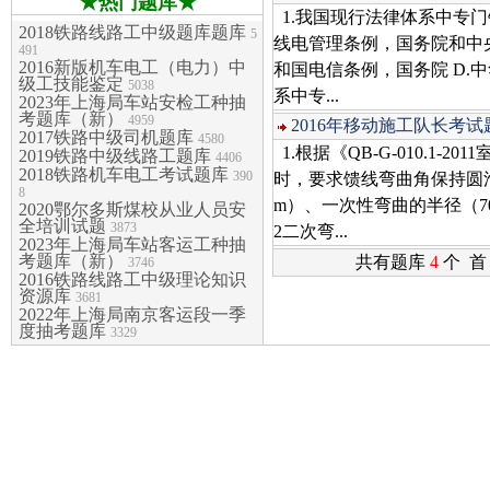
★热门题库★
1.我国现行法律体系中专门
2018铁路线路工中级题库题库
5
线电管理条例，国务院和中央
491
2016新版机车电工（电力）中
和国电信条例，国务院 D.
级工技能鉴定
5038
系中专...
2023年上海局车站安检工种抽
考题库（新）
4959
2016年移动施工队长考试
2017铁路中级司机题库
4580
1.根据《QB-G-010.1
2019铁路中级线路工题库
4406
2018铁路机车电工考试题库
390
时，要求馈线弯曲角保持圆滑，
8
m）、一次性弯曲的半径（70m
2020鄂尔多斯煤校从业人员安
全培训试题
3873
2二次弯...
2023年上海局车站客运工种抽
考题库（新）
共有题库
4
个 首
3746
2016铁路线路工中级理论知识
资源库
3681
2022年上海局南京客运段一季
度抽考题库
3329