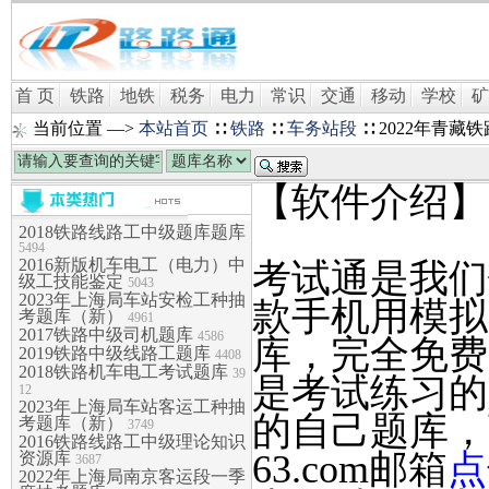
首 页
铁路
地铁
税务
电力
常识
交通
移动
学校
矿
当前位置 —>
本站首页
∷
铁路
∷
车务站段
∷ 2022年青
【软件介绍】
2018铁路线路工中级题库题库
5494
2016新版机车电工（电力）中
考试通是我们针
级工技能鉴定
5043
2023年上海局车站安检工种抽
款手机用模拟
考题库（新）
4961
2017铁路中级司机题库
4586
库，完全免费
2019铁路中级线路工题库
4408
2018铁路机车电工考试题库
39
是考试练习的
12
2023年上海局车站客运工种抽
的自己题库，可
考题库（新）
3749
2016铁路线路工中级理论知识
63.com邮箱
点
资源库
3687
2022年上海局南京客运段一季