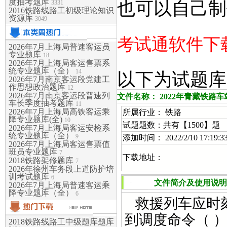
度抽考题库
也可以自己制
3331
2016铁路线路工初级理论知识
资源库
3049
考试通软件下载:
2026年7月上海局普速客运员
专业题库
18
2026年7月上海局客运售票系
统专业题库（全）
14
以下为试题库
2026年7月南京客运段党建工
作思想政治题库
12
2026年7月南京客运段普速列
文件名称： 2022年青藏铁路
车长季度抽考题库
11
2026年7月上海局高铁客运乘
所属行业： 铁路
降专业题库(全)
10
试题题数：共有【1500】题
2026年7月上海局客运安检系
统专业题库（全）
9
添加时间： 2022/2/10 17:19:3
2026年7月上海局客运售票值
班员专业题库
7
下载地址：
2018铁路架修题库
7
2026年徐州车务段上道防护培
训考试题库
6
文件简介及使用说明
2026年7月上海局普速客运乘
降专业题库（全）
6
救援列车应时刻
到调度命令（ 
2018铁路线路工中级题库题库