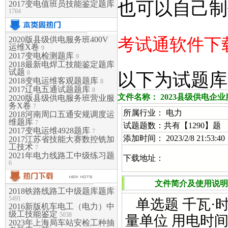
也可以自己制
2017变电值班员技能鉴定题库
1704
考试通软件下载:
2020版县级供电服务班400V
运维X卷
9
2017变电检测题库
9
2018最新电焊工技能鉴定题库
试题
8
以下为试题库
2018变电运维客观题题库
8
2017辽电五通试题题库
8
文件名称： 2023县级供电
2020版县级供电服务班营业服
务X卷
7
所属行业： 电力
2018河南周口五通安规调度运
维题库
7
试题题数：共有【1290】题
2017变电运维4928题库
7
添加时间： 2023/2/8 21:53:40
2017江苏省技能大赛数控铣加
工技术
7
2021年电力线路工中级练习题
下载地址：
6
文件简介及使用说明
2018铁路线路工中级题库题库
5491
单选题 千瓦·时
2016新版机车电工（电力）中
级工技能鉴定
5038
量单位 用电时间
2023年上海局车站安检工种抽