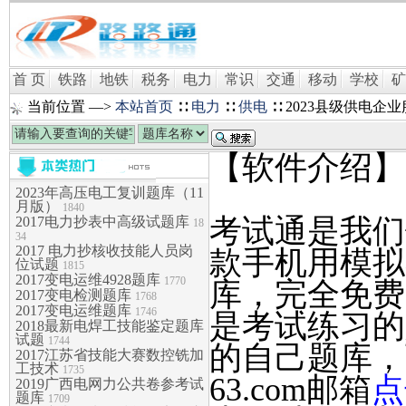
首 页
铁路
地铁
税务
电力
常识
交通
移动
学校
矿
当前位置 —>
本站首页
∷
电力
∷
供电
∷ 2023县级供电
【软件介绍】
2023年高压电工复训题库（11
月版）
1840
考试通是我们针
2017电力抄表中高级试题库
18
34
2017 电力抄核收技能人员岗
款手机用模拟
位试题
1815
2017变电运维4928题库
1770
库，完全免费
2017变电检测题库
1768
2017变电运维题库
1746
是考试练习的
2018最新电焊工技能鉴定题库
试题
1744
的自己题库，可
2017江苏省技能大赛数控铣加
工技术
1735
63.com邮箱
点
2019广西电网力公共卷参考试
题库
1709