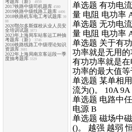
考题库（新）
4959
单选题 有功电流
2017铁路中级司机题库
4580
2019铁路中级线路工题库
4406
量 电阻 电功率 
2018铁路机车电工考试题库
39
08
单选题 无功电流
2020鄂尔多斯煤校从业人员安
全培训试题
3873
量 电阻 电功率 
2023年上海局车站客运工种抽
考题库（新）
3746
单选题 关于有功
2016铁路线路工中级理论知识
资源库
3681
功率就是无用的
2022年上海局南京客运段一季
度抽考题库
3329
有功功率就是在
功率的最大值等
单选题 某单相用户
流为()。 10A 9A 
单选题 电路中任
电源 B
单选题 磁场中
()。 越强 越弱 