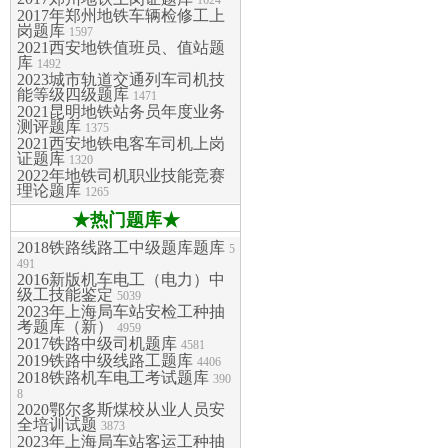
1624
2017年郑州地铁车辆检修工上
岗题库
1597
2021西安地铁值班员、值站题
库
1492
2023城市轨道交通列车司机技
能等级四级题库
1471
2021昆明地铁站务员年度业务
测评题库
1375
2021西安地铁电客车司机上岗
证题库
1320
2022年地铁司机职业技能竞赛
理论题库
1265
★热门题库★
2018铁路线路工中级题库题库
5
491
2016新版机车电工（电力）中
级工技能鉴定
5039
2023年上海局车站安检工种抽
考题库（新）
4959
2017铁路中级司机题库
4581
2019铁路中级线路工题库
4406
2018铁路机车电工考试题库
390
8
2020鄂尔多斯煤校从业人员安
全培训试题
3873
2023年上海局车站客运工种抽