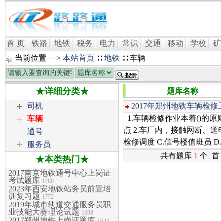
首 页
铁路
地铁
税务
电力
常识
交通
移动
学校
矿
当前位置 —>
本站首页
∷
地铁
∷ 车辆
★详细分类★
题库名称
司机
2017年郑州地铁车辆检
1.车辆检修作业本着()的原则进
车辆
点 2.车厂内，接触网断、送
通号
检修调度 C.信号楼值班员 D.
服务员
共有题库
1
个 首
★本类热门★
2017南京地铁通号中心上岗证
考试题库
1780
2023年西安地铁站务员前置培
训复习题
1772
2019年城市轨道交通服务员职
业技能大赛理论试题
1698
2017郑州地铁上岗证题库