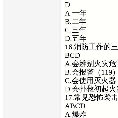
D
A.一年
B.二年
C.三年
D.五年
16.消防工作的
BCD
A.会辨别火灾危
B.会报警（119
C.会使用灭火器
D.会扑救初起火
17.常见恐怖袭
ABCD
A.爆炸