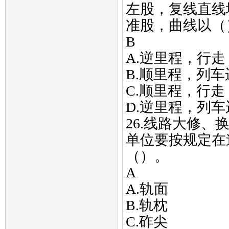
左股，复线直线
准股，曲线以（
B
A.逆里程，行
B.顺里程，列
C.顺里程，行走
D.逆里程，列
26.线路大修
单位要按规定在
（）。
A
A.轨面
B.轨枕
C.砟尖