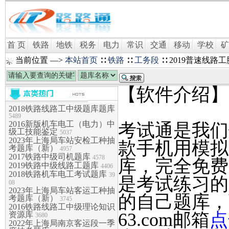
首 页
铁路
地铁
税务
电力
常识
交通
移动
学校
矿
当前位置 —>
本站首页
∷
铁路
∷
工务段
∷ 2019普速线路
【软件介绍】
2018铁路线路工中级题库题库
5489
2016新版机车电工（电力）中
考试通是我们针
级工技能鉴定
5037
2023年上海局车站安检工种抽
款手机用模拟
考题库（新）
4957
2017铁路中级司机题库
4578
库，完全免费
2019铁路中级线路工题库
4406
2018铁路机车电工考试题库
39
是考试练习的
08
2023年上海局车站客运工种抽
的自己题库，可
考题库（新）
3745
2016铁路线路工中级理论知识
63.com邮箱
点
资源库
3680
2022年上海局南京客运段一季