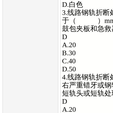
D.白色
3.线路钢轨折
于（ ）mm
鼓包夹板和急救
D
A.20
B.30
C.40
D.50
4.线路钢轨折
右严重错牙或钢
短轨头或短轨处
D
A.20