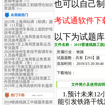
度抽考题库
也可以自己制
3328
2016铁路线路工初级理论知识
资源库
3044
考试通软件下载:
2023年上海局站调（助调）题
库（11月版）
111
2026年徐州车务段上道防护培
训考试题库
87
以下为试题库
2026年5月上海局普速车站值
班员抽考题库
49
2026年7月上海局普速客运员
文件名称： 2019普速线路工
专业题库
17
2026年徐州车务段平面调车长
所属行业： 铁路
人员抽考题库
13
试题题数：共有【293】题
2026年7月上海局客运售票系
统专业题库（全）
12
添加时间： 2019/3/3 20:30:40
2026年7月南京客运段普速列
车长季度抽考题库
11
下载地址：
2018铁路架修题库
11
2026年7月南京客运段党建工
作思想政治题库
10
文件简介及使用说明
2019年上海局高铁列车长题库
10
1.预计未来1
能引发铁路干线
2018铁路线路工中级题库题库