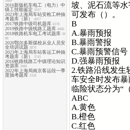
5489
坡、泥石流等水
2016新版机车电工（电力）中
级工技能鉴定
5037
可发布（）。
2023年上海局车站安检工种抽
考题库（新）
4957
B
2017铁路中级司机题库
4578
2019铁路中级线路工题库
4406
A.暴雨预报
2018铁路机车电工考试题库
39
08
B.暴雨警报
2020鄂尔多斯煤校从业人员安
全培训试题
3870
C.暴雨预警信号
2023年上海局车站客运工种抽
考题库（新）
3745
D.强暴雨预报
2016铁路线路工中级理论知识
资源库
3680
2.铁路沿线发
2022年上海局南京客运段一季
度抽考题库
3328
车安全时发布暴
临险状态分为“
ABC
A.黄色
B.橙色
C.红色