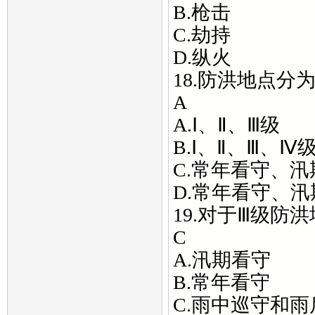
B.枪击
C.劫持
D.纵火
18.防洪地点分为
A
A.Ⅰ、Ⅱ、Ⅲ级
B.Ⅰ、Ⅱ、Ⅲ、Ⅳ
C.常年看守、
D.常年看守、
19.对于Ⅲ级防
C
A.汛期看守
B.常年看守
C.雨中巡守和雨